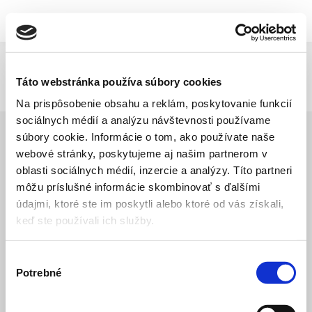
Sklenárstvo Sereď
0949 773 973
Author Archives:
Roman Sajdik
Táto webstránka používa súbory cookies
You are here:
Na prispôsobenie obsahu a reklám, poskytovanie funkcií
sociálnych médií a analýzu návštevnosti používame
súbory cookie. Informácie o tom, ako používate naše
webové stránky, poskytujeme aj našim partnerom v
oblasti sociálnych médií, inzercie a analýzy. Títo partneri
môžu príslušné informácie skombinovať s ďalšími
údajmi, ktoré ste im poskytli alebo ktoré od vás získali,
keď ste používali ich služby.
Výber
Potrebné
súhlasu