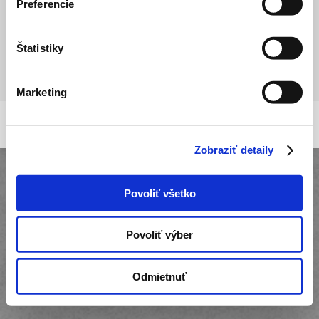
Preferencie
Foto album
Štatistiky
Foto album 2
By
Roman Sajdik
7. septembra 2018
Marketing
Sklenárstvo Sereď - Roman Róka
Design VICTORY-media.sk | Webhosting BESTwebhosting.sk
Zobraziť detaily
Povoliť všetko
Povoliť výber
Odmietnuť